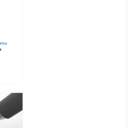
УЖБЫ
и