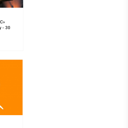
КС»
 - 30