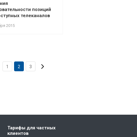
ния
овательности позиций
ступных телеканалов
бря 2015
1
2
3
Тарифы для частных
клиентов