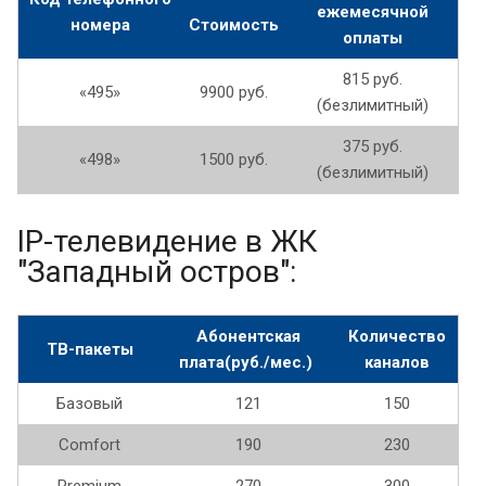
ежемесячной
номера
Стоимость
оплаты
815 руб.
«495»
9900 руб.
(безлимитный)
375 руб.
«498»
1500 руб.
(безлимитный)
IP-телевидение в ЖК
"Западный остров":
Абонентская
Количество
ТВ-пакеты
плата(руб./мес.)
каналов
Базовый
121
150
Comfort
190
230
Premium
270
300