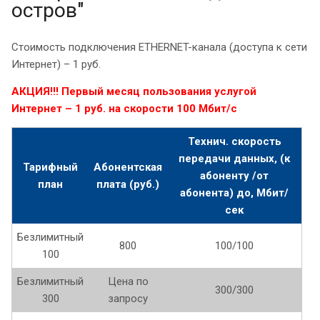
остров"
Стоимость подключения ETHERNET-канала (доступа к сети
Интернет) – 1 руб.
А
К
ЦИЯ!!!
Первый месяц пользования услугой
Интернет – 1 руб. на скорости 100 Мбит/с
Технич. скорость
передачи данных, (к
Тарифный
Абонентская
абоненту /от
план
плата (руб.)
абонента) до,
Мбит/
сек
Безлимитный
800
100/100
100
Безлимитный
Цена по
300/300
300
запросу