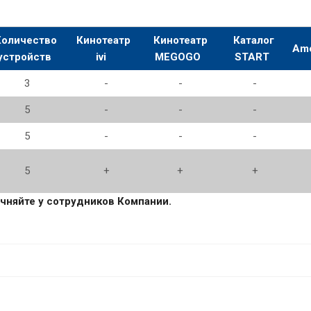
оличество
Кинотеатр
Кинотеатр
Каталог
Ame
устройств
ivi
MEGOGO
START
3
-
-
-
5
-
-
-
5
-
-
-
5
+
+
+
чняйте у сотрудников Компании.