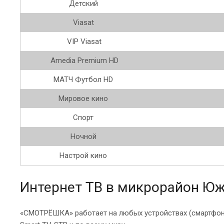
Детский
Viasat
VIP Viasat
Amedia Premium HD
МАТЧ Футбол HD
Мировое кино
Спорт
Ночной
Настрой кино
Интернет ТВ в микрорайон Юж
«СМОТРЁШКА» работает на любых устройствах (смартфон, п