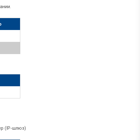
ании.
о
р (IP-шлюз)