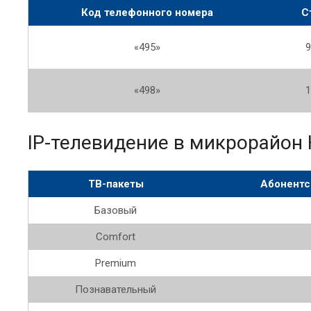
Код телефонного номера
Ст
«495»
9
«498»
1
IP-телевидение в микрорайон
ТВ-пакеты
Абонентск
Базовый
Comfort
Premium
Познавательный