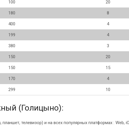
100
20
180
8
400
4
199
4
380
3
150
20
150
15
170
4
299
10
ный (Голицыно):
ланшет, телевизор) и на всех популярных платформах : Web, iOS